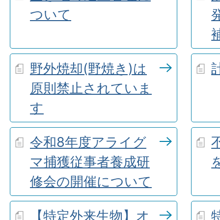
ついて
野外焼却(野焼き)は
原則禁止されていま
す
令和8年度アライグ
マ捕獲従事者養成研
修会の開催について
【特定外来生物】オ