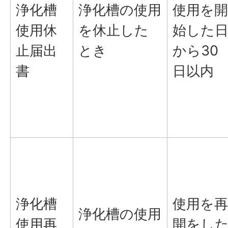
浄化槽
浄化槽の使用
使用を開
使用休
を休止した
始した
止届出
とき
から30
書
日以内
浄化槽
使用を再
浄化槽の使用
使用再
開をし