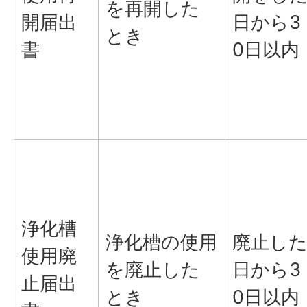
を再開した
開届出
日から3
とき
書
0日以内
浄化槽
浄化槽の使用
廃止し
使用廃
を廃止した
日から3
止届出
とき
0日以内