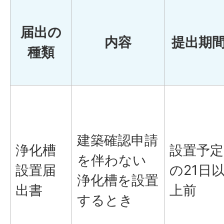
届出の
内容
提出期
種類
建築確認申請
浄化槽
設置予定
を伴わない
設置届
の21日
浄化槽を設置
出書
上前
するとき