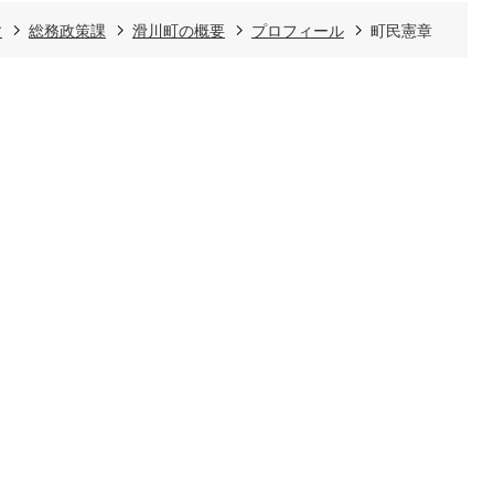
す
総務政策課
滑川町の概要
プロフィール
町民憲章