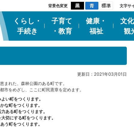
背景色変更
文字サ
くらし・
子育て
健康・
文化
手続き
・教育
福祉
観
更新日：2021年03月01日
恵まれた、森林公園のある町です。
都市をめざし、ここに町民憲章を定めます。
みよい町をつくります。
豊かな町をつくります。
活力ある町をつくります。
供を大切にする町をつくります。
りあう町をつくります。