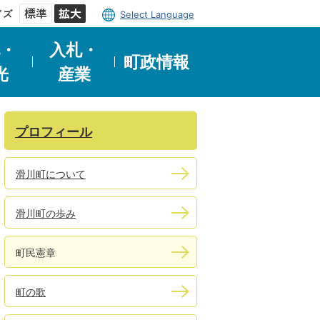
イズ
Select Language
・
入札・
町政情報
光
産業
プロフィール
滑川町について
滑川町の歩み
町民憲章
町の歌