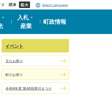
イズ
Select Language
・
入札・
町政情報
光
産業
イベント
主なお祭り
町のお祭り
令和8年度 第46回滑川まつり