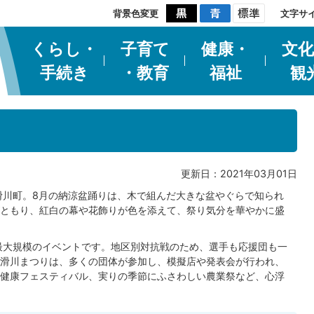
背景色変更
文字サ
くらし・
子育て
健康・
文化
手続き
・教育
福祉
観
更新日：2021年03月01日
川町。8月の納涼盆踊りは、木で組んだ大きな盆やぐらで知られ
ともり、紅白の幕や花飾りが色を添えて、祭り気分を華やかに盛
最大規模のイベントです。地区別対抗戦のため、選手も応援団も一
滑川まつりは、多くの団体が参加し、模擬店や発表会が行われ、
健康フェスティバル、実りの季節にふさわしい農業祭など、心浮