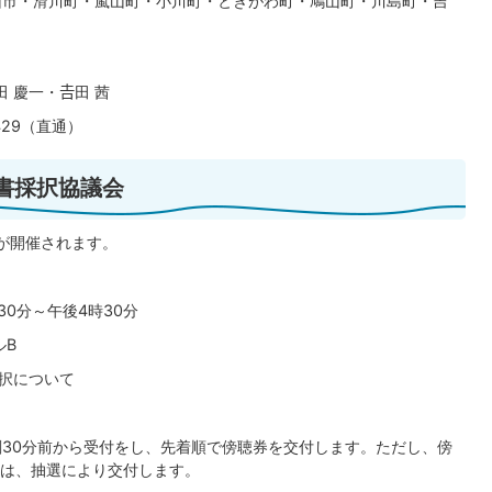
山市・滑川町・嵐山町・小川町・ときがわ町・鳩山町・川島町・吉
 慶一・𠮷田 茜
1429（直通）
図書採択協議会
会が開催されます。
30分～午後4時30分
ルB
採択について
刻30分前から受付をし、先着順で傍聴券を交付します。ただし、傍
は、抽選により交付します。