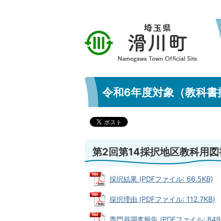
令和6年度対象（教科書
第2回第14採択地区教科用
採択結果 (PDFファイル: 66.5KB)
採択理由 (PDFファイル: 112.7KB)
専門員調査報告 (PDFファイル: 849.