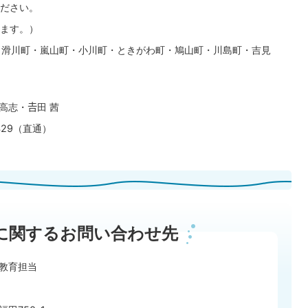
ださい。
ます。）
・滑川町・嵐山町・小川町・ときがわ町・鳩山町・川島町・吉見
高志・𠮷田 茜
1429（直通）
に関するお問い合わせ先
教育担当