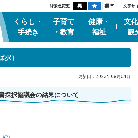
背景色変更
文字サ
くらし・
子育て
健康・
文化
手続き
・教育
福祉
観
採択）
更新日：2023年09月04日
図書採択協議会の結果について
1KB)