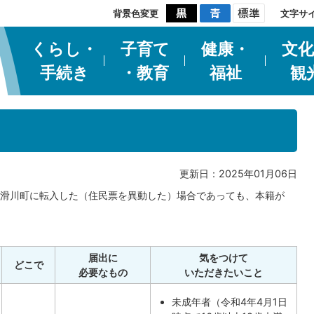
背景色変更
文字サ
くらし・
子育て
健康・
文化
手続き
・教育
福祉
観
更新日：2025年01月06日
滑川町に転入した（住民票を異動した）場合であっても、本籍が
届出に
気をつけて
どこで
必要なもの
いただきたいこと
未成年者（令和4年4月1日