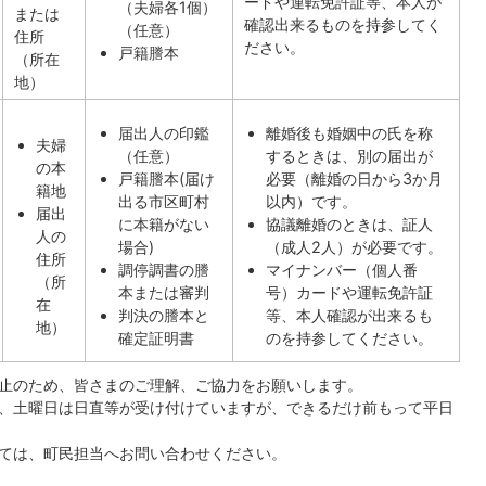
ードや運転免許証等、本人が
（夫婦各1個）
または
確認出来るものを持参してく
（任意）
住所
ださい。
戸籍謄本
（所在
地）
届出人の印鑑
離婚後も婚姻中の氏を称
夫婦
（任意）
するときは、別の届出が
の本
戸籍謄本(届け
必要（離婚の日から3か月
籍地
出る市区町村
以内）です。
届出
に本籍がない
協議離婚のときは、証人
人の
場合)
（成人2人）が必要です。
住所
調停調書の謄
マイナンバー（個人番
（所
本または審判
号）カードや運転免許証
在
判決の謄本と
等、本人確認が出来るも
地）
確定証明書
のを持参してください。
止のため、皆さまのご理解、ご協力をお願いします。
、土曜日は日直等が受け付けていますが、できるだけ前もって平日
ては、町民担当へお問い合わせください。