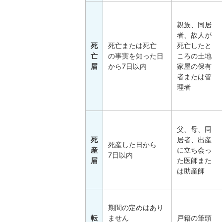
親族、同居
者、故人が
死
死亡または死亡
死亡したと
亡
の事実を知った日
ころの土地
届
から7日以内
家屋の保有
者または管
理者
父、母、同
死
居者、出産
死産した日から
産
に立ち会っ
7日以内
届
た医師また
は助産師
期間の定めはあり
転
ません
戸籍の筆頭