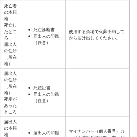
死亡者
の本籍
地
死亡し
死亡診断書
たとこ
使用する斎場で火葬予約して
届出人の印鑑
ろ
から届け出してください。
（任意）
届出人
の住所
（所在
地）
届出人
の住所
（所在
死産証書
地）
届出人の印鑑
死産が
（任意）
あった
ところ
届出人
の本籍
マイナンバー（個人番号）カ
届出人の印鑑
地