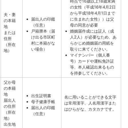
時点で16歳以上18歳未満
の女性（平成16年4月2日
から平成18年4月1日まで
夫・妻
届出人の印鑑
に生まれた女性））は父
の本籍
（任意）
母の同意が必要
地
戸籍謄本（届
婚姻届作成には証人（成
または
け出る市区町
人2人）が必要なため、あ
住所
村に本籍がな
らかじめ婚姻届の用紙を
（所在
い場合）
取りに来てください。
地）
マイナンバー（個人番
号）カードや運転免許証
等、本人確認出来るもの
を持参してください。
父か母
の本籍
地
出生証明書
名に用いることができる文字
届出人
母子健康手帳
は常用漢字、人名用漢字また
の住所
届出人の印鑑
はひらがな、カタカナです。
（所在
（任意）
地）
出生地