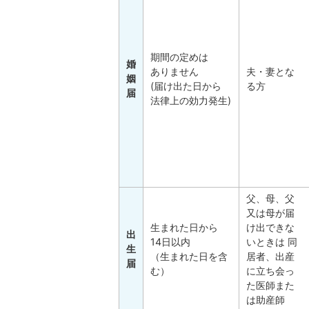
期間の定めは
婚
ありません
夫・妻とな
姻
(届け出た日から
る方
届
法律上の効力発生)
父、母、父
又は母が届
生まれた日から
け出できな
出
14日以内
いときは 同
生
（生まれた日を含
居者、出産
届
む）
に立ち会っ
た医師また
は助産師