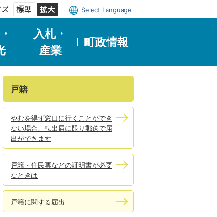
イズ
Select Language
・
入札・
町政情報
光
産業
戸籍
やむを得ず窓口に行くことができ
ない場合、転出届に限り郵送で届
出ができます
戸籍・住民票などの証明書が必要
なときは
戸籍に関する届出