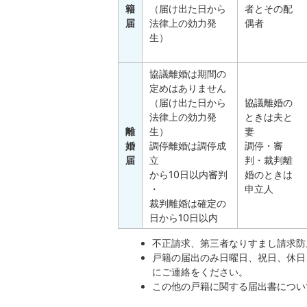
籍
（届け出た日から
者とその配
届
法律上の効力発
偶者
生）
協議離婚は期間の
定めはありません
（届け出た日から
協議離婚の
法律上の効力発
ときは夫と
離
生）
妻
婚
調停離婚は調停成
調停・審
届
立
判・裁判離
から10日以内審判
婚のときは
・
申立人
裁判離婚は確定の
日から10日以内
不正請求、第三者なりすまし請求防
戸籍の届出のみ日曜日、祝日、休日
にご連絡をください。
この他の戸籍に関する届出書につい