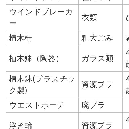
ウインドブレーカ
衣類
ー
植木柵
粗大ごみ
植木鉢（陶器）
ガラス類
植木鉢(プラスチッ
資源プラ
ク製)
ウエストポーチ
廃プラ
浮き輪
資源プラ