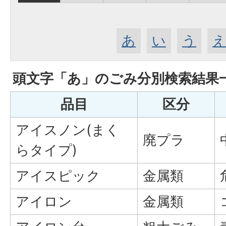
あ
い
う
頭文字「
あ
」の
ごみ分別検索
結果
品目
区分
アイスノン(まく
廃プラ
らタイプ)
アイスピック
金属類
アイロン
金属類