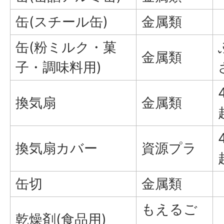
缶(スチール缶)
金属類
缶(粉ミルク・菓
金属類
子・調味料用)
換気扇
金属類
換気扇カバー
資源プラ
缶切
金属類
もえるご
乾燥剤(食品用)