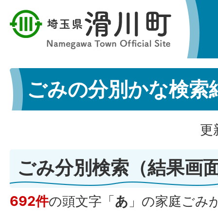
ごみの分別かな検索
更
ごみ分別検索
（結果画
692件
の頭文字「
あ
」の
家庭ごみ