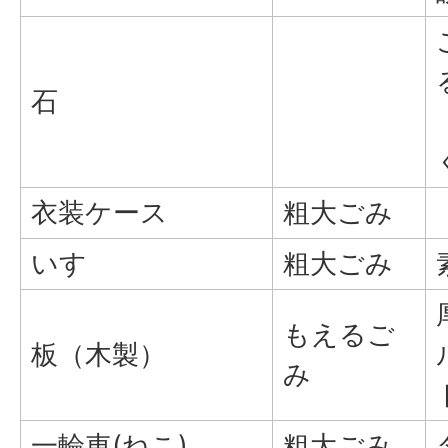
石
衣装ケース
粗大ごみ
いす
粗大ごみ
もえるご
板（木製）
み
一輪車(ねこ)
粗大ごみ