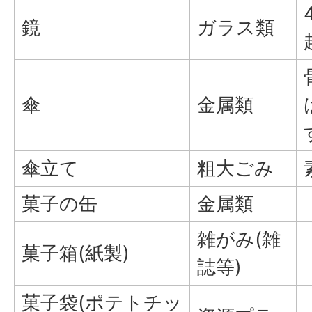
鏡
ガラス類
傘
金属類
傘立て
粗大ごみ
菓子の缶
金属類
雑がみ(雑
菓子箱(紙製)
誌等)
菓子袋(ポテトチッ