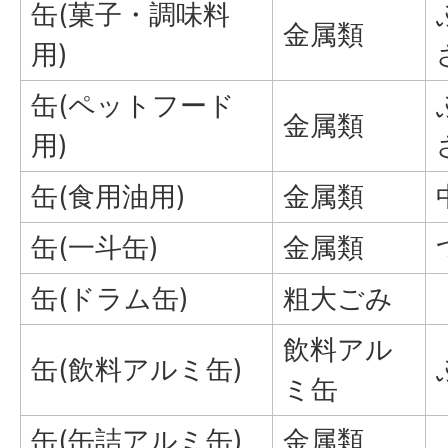
缶(菓子・調味料
金属類
用)
缶(ペットフード
金属類
用)
缶(食用油用)
金属類
缶(一斗缶)
金属類
缶(ドラム缶)
粗大ごみ
飲料アル
缶(飲料アルミ缶)
ミ缶
缶(缶詰アルミ缶)
金属類