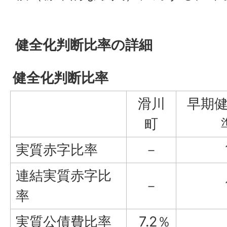
健全化判断比率の詳細
健全化判断比率
滑川
早期
町
実質赤字比率
－
連結実質赤字比
－
率
実質公債費比率
7.2％