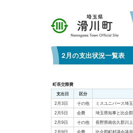
2月の支出状況一覧表
町長交際費
支出日
区分
2月3日
その他
ミスユニバース埼玉
2月5日
会費
埼玉県知事と比企郡
2月9日
その他
長野県南佐久郡川上
2月9日
会費
比企郡町村議会議員