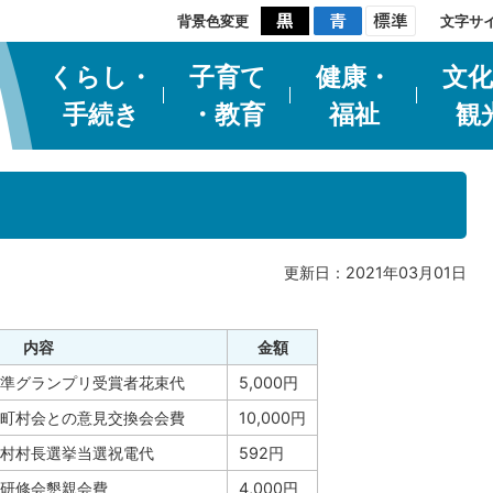
背景色変更
文字サ
くらし・
子育て
健康・
文化
手続き
・教育
福祉
観
更新日：2021年03月01日
内容
金額
準グランプリ受賞者花束代
5,000円
町村会との意見交換会会費
10,000円
村村長選挙当選祝電代
592円
研修会懇親会費
4,000円