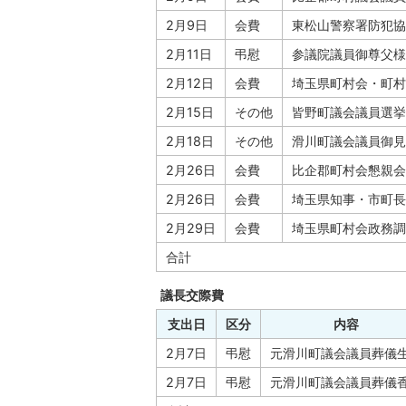
2月9日
会費
東松山警察署防犯協
2月11日
弔慰
参議院議員御尊父様
2月12日
会費
埼玉県町村会・町村
2月15日
その他
皆野町議会議員選挙
2月18日
その他
滑川町議会議員御見
2月26日
会費
比企郡町村会懇親会
2月26日
会費
埼玉県知事・市町長
2月29日
会費
埼玉県町村会政務調
合計
議長交際費
支出日
区分
内容
2月7日
弔慰
元滑川町議会議員葬儀
2月7日
弔慰
元滑川町議会議員葬儀